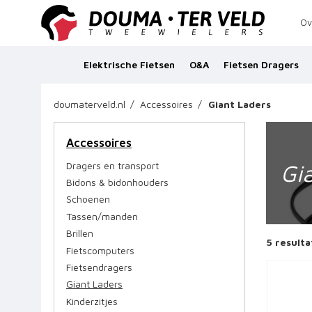
Ov
Elektrische Fietsen
O&A
Fietsen Dragers
doumaterveld.nl
Accessoires
Giant Laders
Accessoires
Gi
Dragers en transport
Bidons & bidonhouders
Schoenen
Tassen/manden
Brillen
5
resulta
Fietscomputers
Fietsendragers
Giant Laders
Kinderzitjes