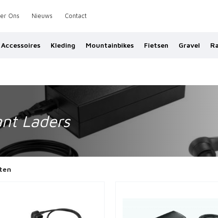
er Ons
Nieuws
Contact
Accessoires
Kleding
Mountainbikes
Fietsen
Gravel
Ra
ant Laders
ten