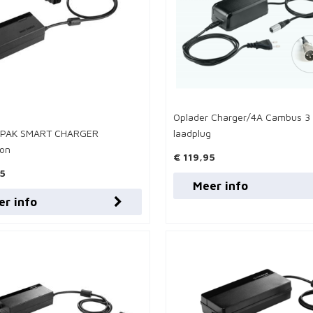
Oplader Charger/4A Cambus 3 
PAK SMART CHARGER
laadplug
ion
€ 119,95
95
Meer info
er info