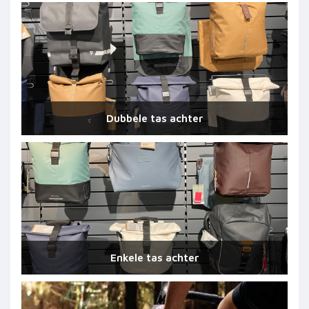
spullen op je rug. In plaats daarvan kies je liever voor
een fietstas.
We leggen je graag uit welke verschillende fietstassen er
zijn, kom langs in onze winkel.
Om meer te weten te komen over de actuele voorraad kun je het
beste contact opnemen met één van onze winkels.
Dubbele tas achter
Enkele tas achter