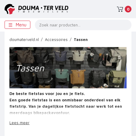
0
Menu
doumaterveld.nl
Accessoires
Tassen
Tassen
De beste fietstas voor jou en je fiets.
Een goede fietstas is een onmisbaar onderdeel van elk
fietstrip. Van je dagelijkse fietstocht naar werk tot een
meerdaags bikepackavontuur.
Met de passende fietstassen rij je een stuk
Lees meer
comfortabeler.
Als je langere tijd op de fiets zit, draag je liever geen