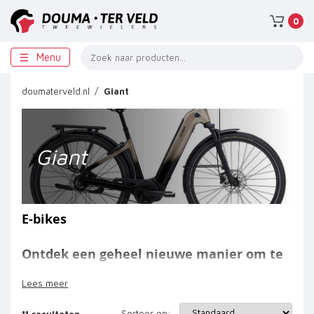
0
Menu
doumaterveld.nl
Giant
Giant
E-bikes
Ontdek een geheel nieuwe manier om te
rijden.
Lees meer
Rij verder, rijd sneller en versterk de fun-
Sorteer op:
11
resultaten