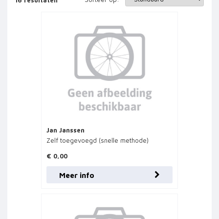
Heb jij ook de behoefte om even volledig terug te schakelen
en je eigen tempo en bestemming te bepalen?
Neem dan gauw een kijkje bij de reisfietsen van Jan Janssen
en zet daarmee de eerste stap!
Wij hebben een wisselende voorraad aan Jan Janssen fietsen
op voorraad.
Kom gerust langs in één van onze winkels, voor een gesprek
en misschien zelfs een proefrit.
Of kijk eerst op de website van Jan
Janssen:
https://www.janjanssen.nl/fietsen/?v=1a13105b7e4e
Jan Janssen
Zelf toegevoegd (snelle methode)
€ 0,00
Meer info