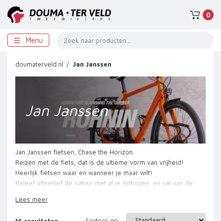
0
Menu
doumaterveld.nl
Jan Janssen
Jan Janssen
Jan Janssen fietsen, Chase t
he Horizon.
Reizen met de fiets, dat is dé ultieme vorm van vrijheid!
Heerlijk fietsen waar en wanneer je maar wilt!
Beleef intensief de natuur met al je zintuigen, en val van de
ene in de andere verbazing.
Lees meer
Of je nu op de Veluwe fietst, of de Alpen doorkruist, het
avontuur is waar jij gaat.
Sorteer op:
16
resultaten