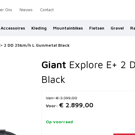
er Ons
Nieuws
Contact
Accessoires
Kleding
Mountainbikes
Fietsen
Gravel
Ra
E+ 2 DD 25km/h L Gunmetal Black
Giant
Explore E+ 2
Black
Van:
€ 3.399,00
€ 2.899,00
Voor:
Op voorraad