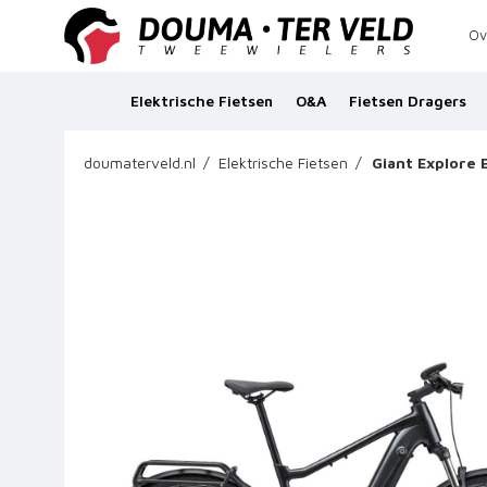
Ov
Elektrische Fietsen
O&A
Fietsen Dragers
doumaterveld.nl
Elektrische Fietsen
Giant
Explore 