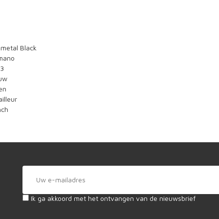
metal Black
mano
3
uw
en
illeur
nch
Ik ga akkoord met het ontvangen van de nieuwsbrief