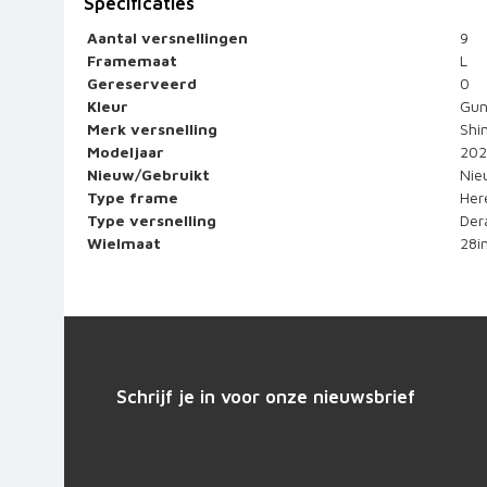
Specificaties
Aantal versnellingen
9
Framemaat
L
Gereserveerd
0
Kleur
Gun
Merk versnelling
Shi
Modeljaar
202
Nieuw/Gebruikt
Nie
Type frame
Her
Type versnelling
Dera
Wielmaat
28i
Schrijf je in voor onze nieuwsbrief