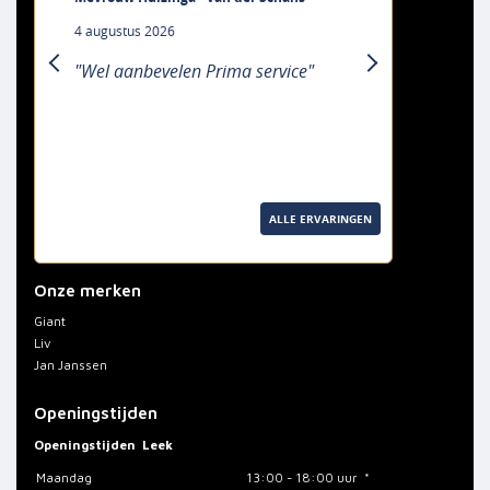
4 augustus 2026
"Wel aanbevelen Prima service"
previous
next
ALLE ERVARINGEN
Onze merken
Giant
Liv
Jan Janssen
Openingstijden
Openingstijden
Leek
Maandag
13:00 - 18:00 uur *